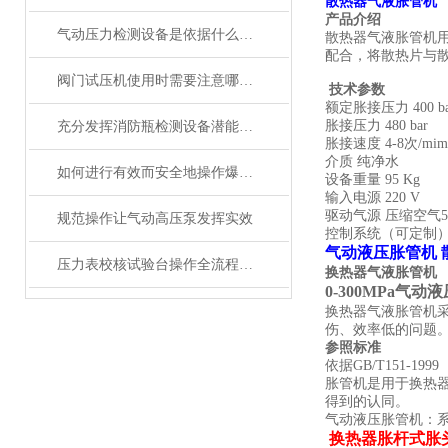
散热器气液胀管机
产品介绍
气动压力检测设备是依据什么原理进行工作的？
散热器气液胀管机用
配合，将散热片与
阀门试压机使用时需要注意哪些要点？
技术参数
额定胀接压力 400 ba
胀接压力 480 bar
充分发挥消防瓶检测设备潜能的高级操作技巧
胀接速度 4-8次/mim
介质 纯净水
如何进行有效而安全地操作爆破耐压试验机?
设备重量 95 Kg
输入电源 220 V
驱动气源 压缩空气5-8
规范操作让气动高压泵发挥实效
控制系统（可定制） 数
气动液压胀管机 
压力表校核试验台操作全流程：从开机到高效拆包一站式指南
换热器气液胀管机
0-300MPa气
换热器气液胀管机采
伤、效率低的问题
参照标准
依据GB/T151-1999
胀管机是用于换热
得到的认同。
气动液压胀管机：
换热器胀杆式胀