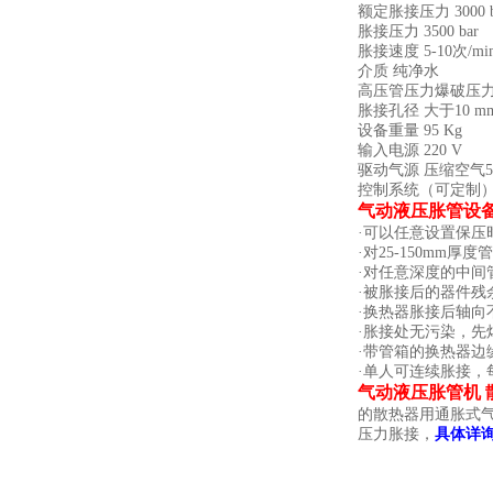
额定胀接压力 3000 b
胀接压力 3500 bar
胀接速度 5-10次/mi
介质 纯净水
高压管压力爆破压力 28
胀接孔径 大于10 m
设备重量 95 Kg
输入电源 220 V
驱动气源 压缩空气5-8
控制系统（可定制） 数
气动液压胀管设
·可以任意设置保
·对25-150mm
·对任意深度的中间
·被胀接后的器件残
·换热器胀接后轴
·胀接处无污染，先
·带管箱的换热器边
·单人可连续胀接，
气动液压胀管机 
的散热器用通胀式气
压力胀接，
具体详询