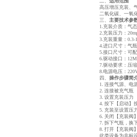
二、
适用范围
高压增压充装、
二氧化碳、一氧
三、
主要技术参
1.充装介质：气
2.充装压力：20m
3.充装重量：0.3
4.进口尺寸：气
5.接口尺寸：可
6.驱动接口：12
7.驱动要求：压缩空气0
8.电源电压：220
四、
操作步骤简
1. 连接气源、
2. 连接被充气瓶
3. 设置充装压力
4. 按下【启动
5. 充装至设置
6. 关闭【充装阀
7. 拆下气瓶，
8. 打开【充装
此类设备为非标