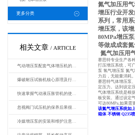
氮气加压用气
增压行业开发
更多分类
系列，常用系列有
增压泵，该增
80MPa增
等做成成套氮
相关文章
/ ARTICLE
氮气加压用
赛思特专业生产各种
打压增压系统，可广
气动增压泵配套气体增压机的优点
泵 氢气增压泵 氮
力后，无能量消耗
爆破耐压试验机核心原理及行业应用
赛思特气体增压泵
定压力。达到设定
气体增压系统是根
快速掌握气动液压胀管机的使用要点
板安装。通过设定气
可达80MPa,如
忽视阀门试压机的保养后果很严重
该氮气增压系统如
箱体 不锈钢 Q2
冷媒增压泵的安装和维护注意事项有哪些？