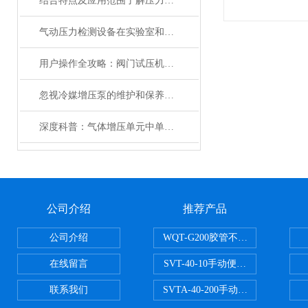
结合特点及应用范围了解压力表校核试验台
气动压力检测设备在实验室和工业生产中的差异和共性
用户操作全攻略：阀门试压机的安装、设置与测试流程
忽视冷媒增压泵的维护和保养后果很严重
深度科普：气体增压单元中单向阀与换向阀的精密配合
公司介绍
推荐产品
公司介绍
WQT-G200胶管不锈钢管水压气
在线留言
SVT-40-10手动便携式安全阀校验
联系我们
SVTA-40-200手动数显表控制安