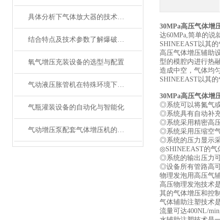
具体分析下气体放大器的技术原理
30MPa高压气体
达60MPa,简单
结合特点及技术参数了解爆破耐压试验机
SHINEEAST
高压气体增压辅助
型的模腔内进行热
氧气增压充装设备的选型与配置
造成中空，气体均
SHINEEAST
气动液压胀管机在特殊环境下的应用及注意事项
30MPa高压气体
◎系统可以将氮气或二
气瓶灌装设备的自动化与智能化
◎系统具有自动补
◎系统采用精密高
气动增压泵配套气体增压机的优点
◎系统采用压缩空
◎系统的压力显示
◎SHINEEAS
◎系统的输出压力
◎设备所有管路高
物理发泡用高压气辅
高压物理发泡技术
其的气体增压和控
气体辅助注塑技术
流量可达400NL/mi
水辅助注塑技术是