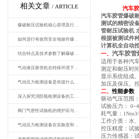
相关文章
/ ARTICLE
汽车胶
汽车胶管爆破耐
测试的精密设备
爆破耐压试验机核心原理及行业应用
管耐压试验机 
根据被测试件
如何进行有效而安全地操作爆破耐压试验机?
计算机全自动控
汽车胶管
一、
结合特点及技术参数了解爆破耐压试验机
适用于各种汽
气动液压胀管机在特殊环境下的应用及注意事项
测定和耐压时间
显示系统组成
气动压力检测设备是依据什么原理进行工作的？
加压及保压。
二、
性能参数
深入探究消防瓶检测设备的工作原理与技术标准
驱动气压范围：0
试验压力： 0~
阀门气密性试验机的维护应与及其操作、检修密切配合
耗气量：1Nm3/
工作介质：水
气动压力检测设备在实验室和工业生产中的差异和共性
控压精度：试验
压力传感器：试验