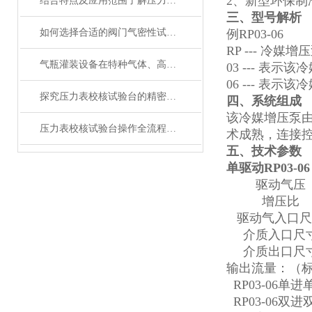
2、新型环保制冷
结合特点及应用范围了解压力表校核试验台
三、
型号解析
如何选择合适的阀门气密性试验机？关键因素全解析
例RP03-06
RP --- 冷媒
气瓶灌装设备在特种气体、高压氧气等危险品充装中的安全设计要求
03 --- 表示
06 --- 表示
探究压力表校核试验台的精密稳压原理与计量校准规范
四、
系统组成
该冷媒增压泵
压力表校核试验台操作全流程：从开机到高效拆包一站式指南
术成熟，连接
五、
技术参数
单驱动RP03-06
驱动气压
增压比
驱动气入口尺
介质入口尺
介质出口尺
输出流量：（
RP03-06单进
RP03-06双进