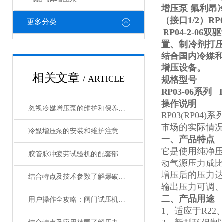
增压泵 氟利昂
（接口1/2）RP
更多分类
RP04-2-0
置、制冷剂打
结合国内冷媒
增压设备。
相关文章
/ ARTICLE
规格型号
RP03-06系列
操作说明
忽视冷媒增压泵的维护和保养后果很严重
RP03(RP04)
市场的实际情
冷媒增压泵的安装和维护注意事项有哪些？
一、
产品特点
它是使用纯净
胶管脉冲疲劳试验机的配套部件同样需要维护!
动气源压力成
增压后的压力
结合特点及技术参数了解爆破耐压试验机
输出压力可调
二、
产品用途
用户操作全攻略：阀门试压机的安装、设置与测试流程
1、
适应于R22、