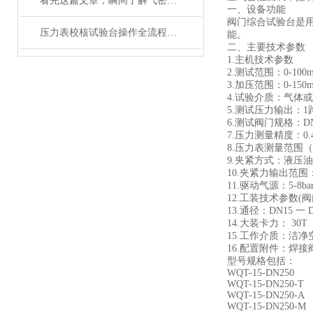
看完这篇文章，瞬间了解气密性检测设备了
一、设备功能
阀门综合试验台是
压力表校核试验台操作全流程：从开机到高效拆包一站式指南
能。
二、主要技术参数
1.主机技术参数
2.测试范围：0-100m
3.加压范围：0-150m
4.试验介质：气体
5.测试压力输出：1
6.测试阀门规格：DN 
7.压力测量精度：0
8.压力表测量范围（双表
9.夹紧方式：液压
10.夹紧力输出范围：
11.驱动气源：5-8bar,
12.工装技术参数(
13.通径：DN15 一 D
14.大装卡力： 30T
15.工作介质：洁净
16.配置附件：焊
型号规格包括：
WQT-15-DN250
WQT-15-DN250-T
WQT-15-DN250-A
WQT-15-DN250-M