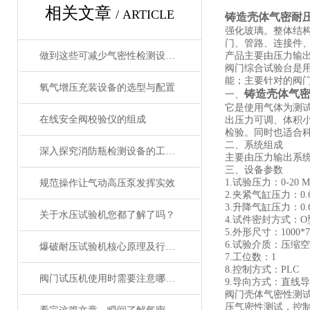
相关文章
/ ARTICLE
铸造壳体气密耐压
强化玻璃。整体结
门、管路、连接件
做到这些可减少气密性检测设备的故障发生！
产品主要由压力输
阀门综合试验台是
能；主要针对的阀
氧气增压充装设备的选型与配置
铸造壳体气密
一、
它是使用气体为测
在线安全阀校验仪的组成
出压力可调、体积
检验。同时也适合
二、系统组成
深入探究消防瓶检测设备的工作原理与技术标准
主要由压力输出系
三、设备参数
1.试验压力：0-20 
规范操作让气动高压泵发挥实效
2.夹紧气缸压力：0.
3.升降气缸压力：0.
关于水压试验机您都了解了吗？
4.试件密封方式：
5.外形尺寸：1000*75
6.试验介质：
爆破耐压试验机核心原理及行业应用
7.工位数：1
8.控制方式：PLC
阀门试压机使用时需要注意哪些要点？
9.导向方式：直线
阀门壳体气密性测试压
压气密性测试，控制