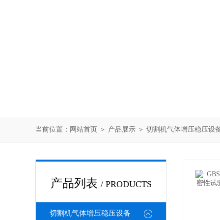
当前位置：
网站首页
＞
产品展示
＞
切割机气体增压稳压设
产品列表
/ PRODUCTS
切割机气体增压稳压设备