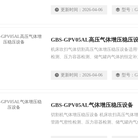
及减压阀压力表控制稳定的压力输出，增压泵
更新时间：
2026-04-06
型号：
G
做到单台或多台并联的方式，储气罐配置10L 40L
选具体详询 赛思特王工
GBS-GPV05AL高压气体增压稳压
机床吹扫气体切割高压气体增压稳压设备适用
检测、压力容器检测、储气罐内气体的恒定补
渣吹扫，气控阀门驱动等领域，利用大排量高
及减压阀压力表控制稳定的压力输出，增压泵
更新时间：
2026-04-06
型号：
G
做到单台或多台并联的方式，储气罐配置10L 40L
选具体详询 赛思特王工
GBS-GPV05AL气体增压稳压设备
切割机气体增压稳压设备 机床吹扫高压气体
管路气密性检测、压力容器检测、储气罐内气
部增压，焊渣吹扫，气控阀门驱动等领域，利
配上缓冲罐及减压阀压力表控制稳定的压力输