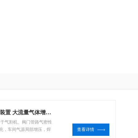
GBS-GPV05-300AL高压气密性试验装置 大流量气体增压设备
用于气割机、阀门管路气密性
充，车间气源局部增压，焊
查看详情
压力气动增压泵配上缓冲罐