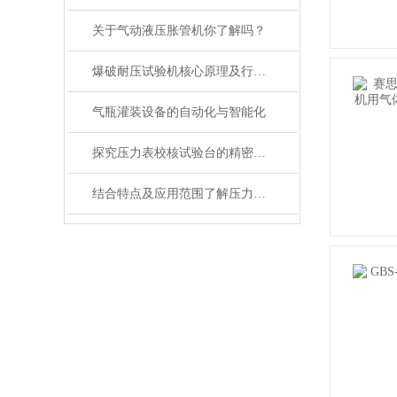
关于气动液压胀管机你了解吗？
爆破耐压试验机核心原理及行业应用
气瓶灌装设备的自动化与智能化
探究压力表校核试验台的精密稳压原理与计量校准规范
结合特点及应用范围了解压力表校核试验台