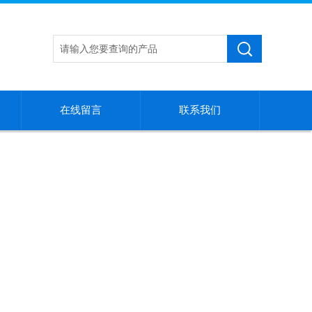
在线留言
联系我们